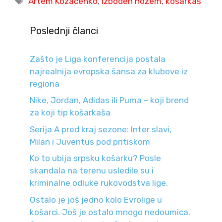
Artem Kozačenko
,
izboden nožem
,
košarkaš
Poslednji članci
Zašto je Liga konferencija postala
najrealnija evropska šansa za klubove iz
regiona
Nike, Jordan, Adidas ili Puma – koji brend
za koji tip košarkaša
Serija A pred kraj sezone: Inter slavi,
Milan i Juventus pod pritiskom
Ko to ubija srpsku košarku? Posle
skandala na terenu usledile su i
kriminalne odluke rukovodstva lige.
Ostalo je još jedno kolo Evrolige u
košarci. Još je ostalo mnogo nedoumica.