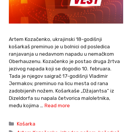
Artem Kozačenko, ukrajinski 18-godišnji
košarkaš preminuo je u bolnici od posledica
ranjavanja u nedavnom napadu u nemačkom
Oberhauzenu. Kozačenko je postao druga žrtva
jezivog napada koji se dogodio 10. februara.
Tada je njegov saigrač 17-godišnji Vladimir
Jermakov, preminuo na licu mesta od rana
zadobijenih nožem. Košarkaše „Džajantsa“ iz
Dizeldorfa su napala četvorica maloletnika,
među kojima …
Read more
Categories
Košarka
Tags