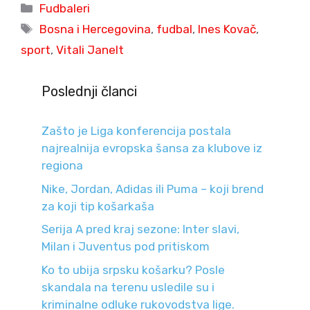
Categories
Fudbaleri
Tags
Bosna i Hercegovina
,
fudbal
,
Ines Kovač
,
sport
,
Vitali Janelt
Poslednji članci
Zašto je Liga konferencija postala
najrealnija evropska šansa za klubove iz
regiona
Nike, Jordan, Adidas ili Puma – koji brend
za koji tip košarkaša
Serija A pred kraj sezone: Inter slavi,
Milan i Juventus pod pritiskom
Ko to ubija srpsku košarku? Posle
skandala na terenu usledile su i
kriminalne odluke rukovodstva lige.