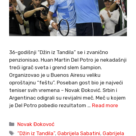
36-godišnji “Džin iz Tandila” se i zvanično
penzionisao. Huan Martin Del Potro je nekadašnji
treći igrač sveta i grend slem šampion.
Organizovao je u Buenos Airesu veliku
oproštajnu “feštu”. Poseban gost bio je najveći
teniser svih vremena – Novak Đoković. Srbin i
Argentinac odigrali su revijalni meč. Meč u kojem
je Del Potro pobedio rezultatom …
Read more
Categories
Novak Đokovoć
Tags
“Džin iz Tandila”
,
Gabrijela Sabatini
,
Gabrijela