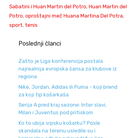
Sabatini i Huan Martin del Potro
,
Huan Martin del
Potro
,
oproštajni meč Huana Martina Del Potra
,
sport
,
tenis
Poslednji članci
Zašto je Liga konferencija postala
najrealnija evropska šansa za klubove iz
regiona
Nike, Jordan, Adidas ili Puma – koji brend
za koji tip košarkaša
Serija A pred kraj sezone: Inter slavi,
Milan i Juventus pod pritiskom
Ko to ubija srpsku košarku? Posle
skandala na terenu usledile su i