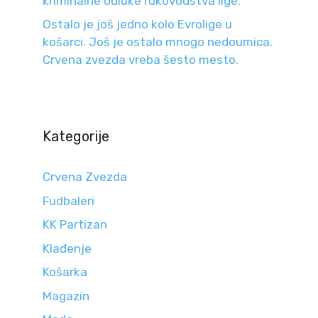
kriminalne odluke rukovodstva lige.
Ostalo je još jedno kolo Evrolige u
košarci. Još je ostalo mnogo nedoumica.
Crvena zvezda vreba šesto mesto.
Kategorije
Crvena Zvezda
Fudbaleri
KK Partizan
Klađenje
Košarka
Magazin