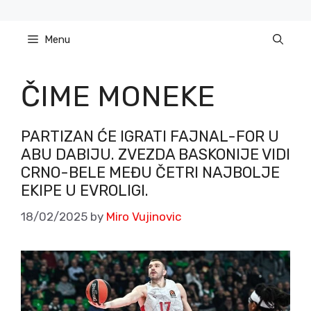
Skip
to
Menu
content
ČIME MONEKE
PARTIZAN ĆE IGRATI FAJNAL-FOR U
ABU DABIJU. ZVEZDA BASKONIJE VIDI
CRNO-BELE MEĐU ČETRI NAJBOLJE
EKIPE U EVROLIGI.
18/02/2025
by
Miro Vujinovic