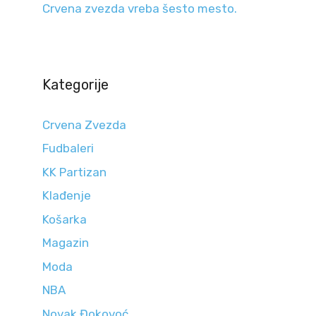
Crvena zvezda vreba šesto mesto.
Kategorije
Crvena Zvezda
Fudbaleri
KK Partizan
Klađenje
Košarka
Magazin
Moda
NBA
Novak Đokovoć