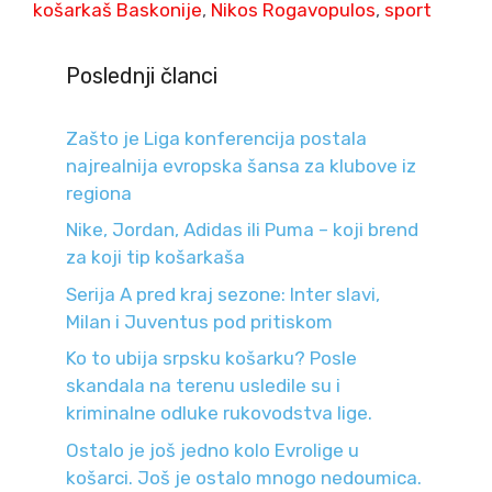
košarkaš Baskonije
,
Nikos Rogavopulos
,
sport
Poslednji članci
Zašto je Liga konferencija postala
najrealnija evropska šansa za klubove iz
regiona
Nike, Jordan, Adidas ili Puma – koji brend
za koji tip košarkaša
Serija A pred kraj sezone: Inter slavi,
Milan i Juventus pod pritiskom
Ko to ubija srpsku košarku? Posle
skandala na terenu usledile su i
kriminalne odluke rukovodstva lige.
Ostalo je još jedno kolo Evrolige u
košarci. Još je ostalo mnogo nedoumica.