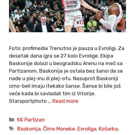
Foto: profimedia Trenutno je pauza u Evroligi. Za
desetak dana igra se 27 kolo Evrolige. Ekipa
Baskonije dolazi u beogradsku Arenu na meč sa
Partizanom. Baskonija je ostala bez šansi da se
nađe u plej-inu ili plej-ofu. Nasuprot Baskoniji
crno-beli imaju itekako šanse. Šanse bi bile još
veće kada bi savladali tim iz Vitorije.
Starsportphoto …
Read more
Categories
KK Partizan
Tags
Baskonija
,
Čime Moneke
,
Evroliga
,
Košarka
,