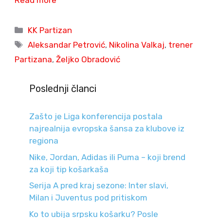
Read more
Categories
KK Partizan
Tags
Aleksandar Petrović
,
Nikolina Valkaj
,
trener
Partizana
,
Željko Obradović
Poslednji članci
Zašto je Liga konferencija postala
najrealnija evropska šansa za klubove iz
regiona
Nike, Jordan, Adidas ili Puma – koji brend
za koji tip košarkaša
Serija A pred kraj sezone: Inter slavi,
Milan i Juventus pod pritiskom
Ko to ubija srpsku košarku? Posle