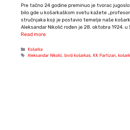
Pre tačno 24 godine preminuo je tvorac jugoslo
bilo gde u košarkaškom svetu kažete „profesor“
stručnjaka koji je postavio temelje naše košark
Aleksandar Nikolić rođen je 28. oktobra 1924. u
Read more
Categories
Košarka
Tags
Aleksandar Nikolić
,
bivši košarkaš
,
KK Partizan
,
košark