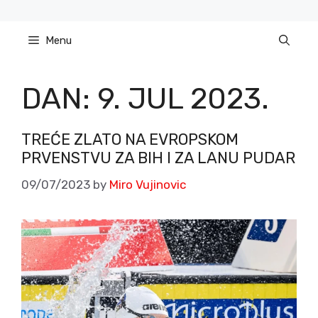
Skip
to
Menu
content
DAN:
9. JUL 2023.
TREĆE ZLATO NA EVROPSKOM
PRVENSTVU ZA BIH I ZA LANU PUDAR
09/07/2023
by
Miro Vujinovic