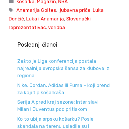
Categories
Košarka
,
Magazin
,
NBA
Tags
Anamarija Goltes
,
ljubavna priča
,
Luka
Dončić
,
Luka i Anamarija
,
Slovenački
reprezentativac
,
veridba
Poslednji članci
Zašto je Liga konferencija postala
najrealnija evropska šansa za klubove iz
regiona
Nike, Jordan, Adidas ili Puma – koji brend
za koji tip košarkaša
Serija A pred kraj sezone: Inter slavi,
Milan i Juventus pod pritiskom
Ko to ubija srpsku košarku? Posle
skandala na terenu usledile su i