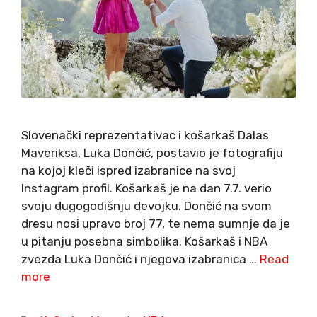
Slovenački reprezentativac i košarkaš Dalas
Maveriksa, Luka Dončić, postavio je fotografiju
na kojoj kleči ispred izabranice na svoj
Instagram profil. Košarkaš je na dan 7.7. verio
svoju dugogodišnju devojku. Dončić na svom
dresu nosi upravo broj 77, te nema sumnje da je
u pitanju posebna simbolika. Košarkaš i NBA
zvezda Luka Dončić i njegova izabranica …
Read
more