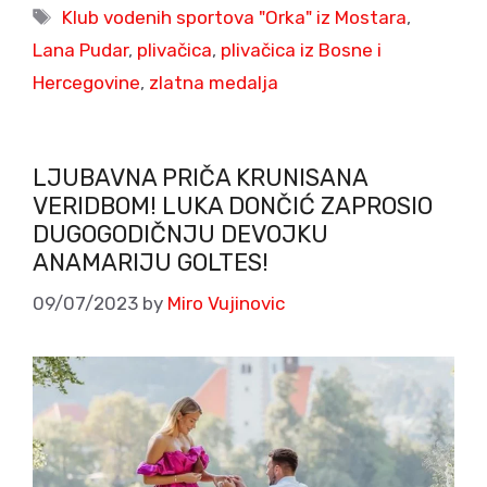
Tags
Klub vodenih sportova "Orka" iz Mostara
,
Lana Pudar
,
plivačica
,
plivačica iz Bosne i
Hercegovine
,
zlatna medalja
LJUBAVNA PRIČA KRUNISANA
VERIDBOM! LUKA DONČIĆ ZAPROSIO
DUGOGODIČNJU DEVOJKU
ANAMARIJU GOLTES!
09/07/2023
by
Miro Vujinovic