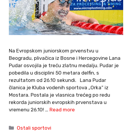
Na Evropskom juniorskom prvenstvu u
Beogradu, plivačica iz Bosne i Hercegovine Lana
Pudar osvojila je treću zlatnu medalju. Pudar je
pobedila u disciplini 50 metara delfin, s
rezultatom od 26.10 sekundi. Lana Pudar
članica je Kluba vodenih sportova „Orka“ iz
Mostara. Postala je vlasnica trećeg po redu
rekorda juniorskih evropskih prvenstava u
vremenu 26.10! …
Read more
Categories
Ostali sportovi