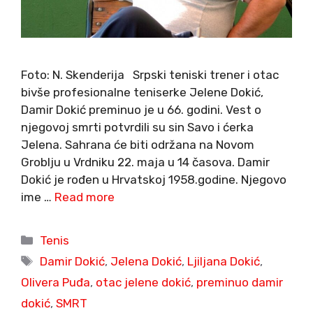
Foto: N. Skenderija Srpski teniski trener i otac
bivše profesionalne teniserke Jelene Dokić,
Damir Dokić preminuo je u 66. godini. Vest o
njegovoj smrti potvrdili su sin Savo i ćerka
Jelena. Sahrana će biti održana na Novom
Groblju u Vrdniku 22. maja u 14 časova. Damir
Dokić je rođen u Hrvatskoj 1958.godine. Njegovo
ime …
Read more
Categories
Tenis
Tags
Damir Dokić
,
Jelena Dokić
,
Ljiljana Dokić
,
Olivera Puđa
,
otac jelene dokić
,
preminuo damir
dokić
,
SMRT