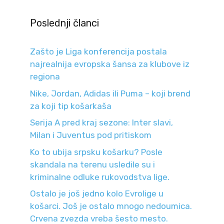
Poslednji članci
Zašto je Liga konferencija postala
najrealnija evropska šansa za klubove iz
regiona
Nike, Jordan, Adidas ili Puma – koji brend
za koji tip košarkaša
Serija A pred kraj sezone: Inter slavi,
Milan i Juventus pod pritiskom
Ko to ubija srpsku košarku? Posle
skandala na terenu usledile su i
kriminalne odluke rukovodstva lige.
Ostalo je još jedno kolo Evrolige u
košarci. Još je ostalo mnogo nedoumica.
Crvena zvezda vreba šesto mesto.