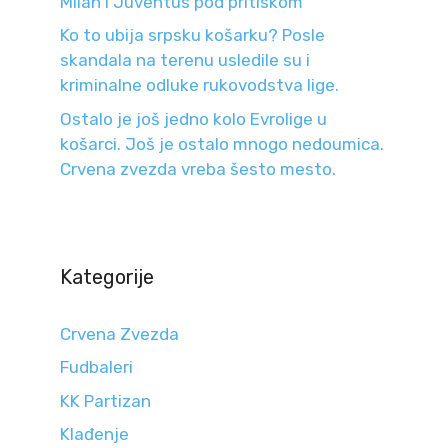
Milan i Juventus pod pritiskom
Ko to ubija srpsku košarku? Posle
skandala na terenu usledile su i
kriminalne odluke rukovodstva lige.
Ostalo je još jedno kolo Evrolige u
košarci. Još je ostalo mnogo nedoumica.
Crvena zvezda vreba šesto mesto.
Kategorije
Crvena Zvezda
Fudbaleri
KK Partizan
Klađenje