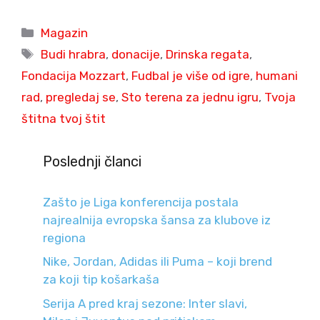
Categories
Magazin
Tags
Budi hrabra
,
donacije
,
Drinska regata
,
Fondacija Mozzart
,
Fudbal je više od igre
,
humani
rad
,
pregledaj se
,
Sto terena za jednu igru
,
Tvoja
štitna tvoj štit
Poslednji članci
Zašto je Liga konferencija postala
najrealnija evropska šansa za klubove iz
regiona
Nike, Jordan, Adidas ili Puma – koji brend
za koji tip košarkaša
Serija A pred kraj sezone: Inter slavi,