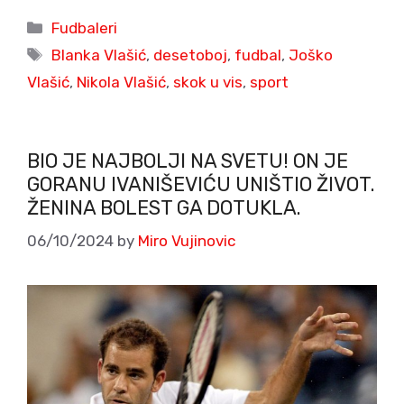
Categories
Fudbaleri
Tags
Blanka Vlašić
,
desetoboj
,
fudbal
,
Joško
Vlašić
,
Nikola Vlašić
,
skok u vis
,
sport
BIO JE NAJBOLJI NA SVETU! ON JE
GORANU IVANIŠEVIĆU UNIŠTIO ŽIVOT.
ŽENINA BOLEST GA DOTUKLA.
06/10/2024
by
Miro Vujinovic