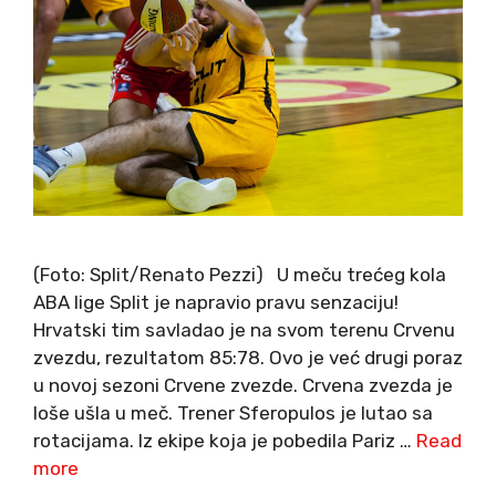
(Foto: Split/Renato Pezzi) U meču trećeg kola
ABA lige Split je napravio pravu senzaciju!
Hrvatski tim savladao je na svom terenu Crvenu
zvezdu, rezultatom 85:78. Ovo je već drugi poraz
u novoj sezoni Crvene zvezde. Crvena zvezda je
loše ušla u meč. Trener Sferopulos je lutao sa
rotacijama. Iz ekipe koja je pobedila Pariz …
Read
more