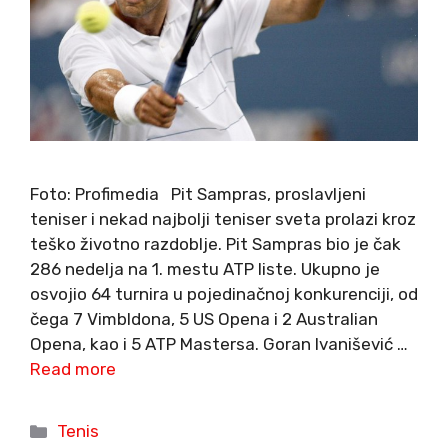
Foto: Profimedia Pit Sampras, proslavljeni
teniser i nekad najbolji teniser sveta prolazi kroz
teško životno razdoblje. Pit Sampras bio je čak
286 nedelja na 1. mestu ATP liste. Ukupno je
osvojio 64 turnira u pojedinačnoj konkurenciji, od
čega 7 Vimbldona, 5 US Opena i 2 Australian
Opena, kao i 5 ATP Mastersa. Goran Ivanišević …
Read more
Categories
Tenis