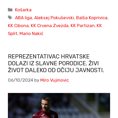
Categories
Košarka
Tags
ABA liga
,
Aleksej Pokuševski
,
Balša Koprivica
,
KK Cibona
,
KK Crvena Zvezda
,
KK Partizan
,
KK
Split
,
Mario Nakić
REPREZENTATIVAC HRVATSKE
DOLAZI IZ SLAVNE PORODICE. ŽIVI
ŽIVOT DALEKO OD OČIJU JAVNOSTI.
06/10/2024
by
Miro Vujinovic