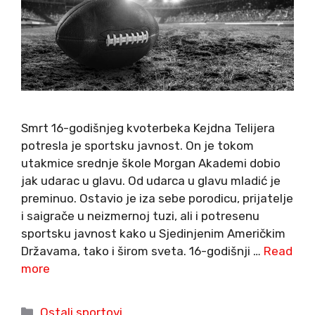
Smrt 16-godišnjeg kvoterbeka Kejdna Telijera
potresla je sportsku javnost. On je tokom
utakmice srednje škole Morgan Akademi dobio
jak udarac u glavu. Od udarca u glavu mladić je
preminuo. Ostavio je iza sebe porodicu, prijatelje
i saigrače u neizmernoj tuzi, ali i potresenu
sportsku javnost kako u Sjedinjenim Američkim
Državama, tako i širom sveta. 16-godišnji …
Read
more
Categories
Ostali sportovi