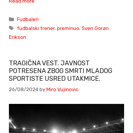
Read more
Categories
Fudbaleri
Tags
fudbalski trener
,
preminuo
,
Sven Goran
Erikson
TRAGIČNA VEST. JAVNOST
POTRESENA ZBOG SMRTI MLADOG
SPORTISTE USRED UTAKMICE.
26/08/2024
by
Miro Vujinovic