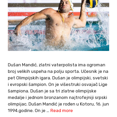
Dušan Mandić, zlatni vaterpolista ima ogroman
broj velikih uspeha na polju sporta. Učesnik je na
pet Olimpijskih igara. Dušan je olimpijski, svetski
i evropski šampion. On je višestruki osvajač Lige
šampiona. Dušan je sa tri zlatne olimpijske
medalje i jednom bronzanom najtrofejniji srpski
olimpijac. Dušan Mandić je rođen u Kotoru, 16. jun
1994.godine. On je …
Read more