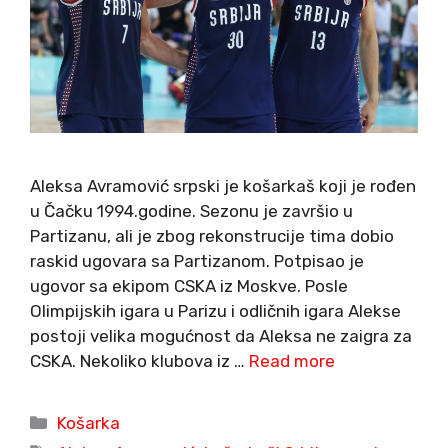
Aleksa Avramović srpski je košarkaš koji je rođen
u Čačku 1994.godine. Sezonu je završio u
Partizanu, ali je zbog rekonstrucije tima dobio
raskid ugovara sa Partizanom. Potpisao je
ugovor sa ekipom CSKA iz Moskve. Posle
Olimpijskih igara u Parizu i odličnih igara Alekse
postoji velika mogućnost da Aleksa ne zaigra za
CSKA. Nekoliko klubova iz …
Read more
Categories
Košarka