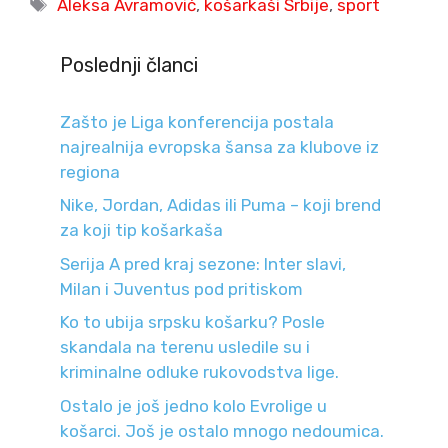
Tags
Aleksa Avramović
,
košarkaši Srbije
,
sport
Poslednji članci
Zašto je Liga konferencija postala
najrealnija evropska šansa za klubove iz
regiona
Nike, Jordan, Adidas ili Puma – koji brend
za koji tip košarkaša
Serija A pred kraj sezone: Inter slavi,
Milan i Juventus pod pritiskom
Ko to ubija srpsku košarku? Posle
skandala na terenu usledile su i
kriminalne odluke rukovodstva lige.
Ostalo je još jedno kolo Evrolige u
košarci. Još je ostalo mnogo nedoumica.