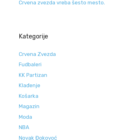
Crvena zvezda vreba šesto mesto.
Kategorije
Crvena Zvezda
Fudbaleri
KK Partizan
Klađenje
Košarka
Magazin
Moda
NBA
Novak Đokovoć