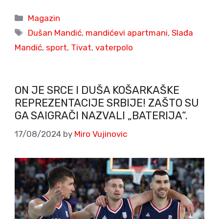
Categories
Magazin
Tags
Dušan Mandić
,
mandićevi apartmani
,
Slađa
Mandić
,
sport
,
Tivat
,
vaterpolo
ON JE SRCE I DUŠA KOŠARKAŠKE
REPREZENTACIJE SRBIJE! ZAŠTO SU
GA SAIGRAČI NAZVALI „BATERIJA“.
17/08/2024
by
Miro Vujinovic